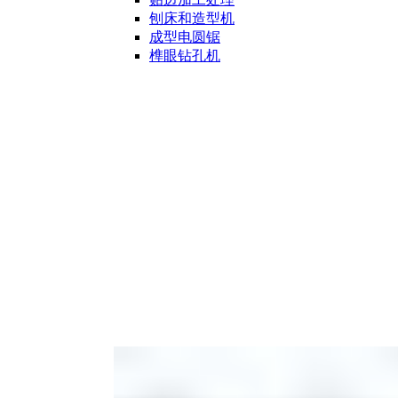
刨床和造型机
成型电圆锯
榫眼钻孔机