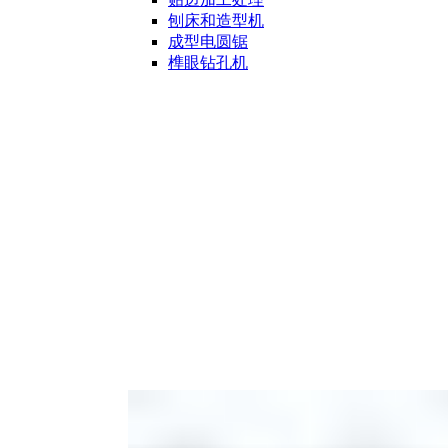
刨床和造型机
成型电圆锯
榫眼钻孔机