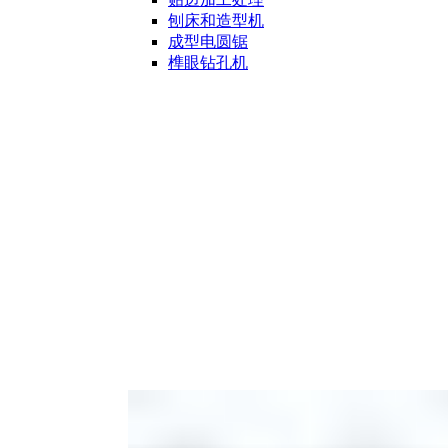
刨床和造型机
成型电圆锯
榫眼钻孔机